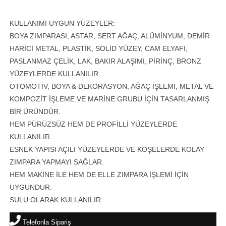
KULLANIMI UYGUN YÜZEYLER:
BOYA ZIMPARASI, ASTAR, SERT AĞAÇ, ALÜMİNYUM, DEMİR
HARİCİ METAL, PLASTİK, SOLİD YÜZEY, CAM ELYAFI,
PASLANMAZ ÇELİK, LAK, BAKIR ALAŞIMI, PİRİNÇ, BRONZ
YÜZEYLERDE KULLANILIR
OTOMOTİV, BOYA & DEKORASYON, AĞAÇ İŞLEMİ, METAL VE
KOMPOZİT İŞLEME VE MARİNE GRUBU İÇİN TASARLANMIŞ
BİR ÜRÜNDÜR.
HEM PÜRÜZSÜZ HEM DE PROFİLLİ YÜZEYLERDE
KULLANILIR.
ESNEK YAPISI AÇILI YÜZEYLERDE VE KÖŞELERDE KOLAY
ZIMPARA YAPMAYI SAĞLAR.
HEM MAKİNE İLE HEM DE ELLE ZIMPARA İŞLEMİ İÇİN
UYGUNDUR.
SULU OLARAK KULLANILIR.
Telefonla Sipariş