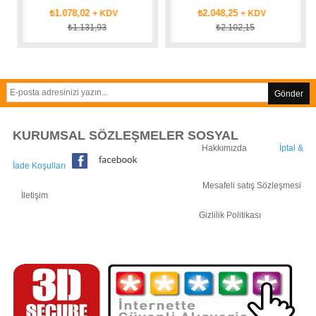
₺1.078,02
₺2.048,25
+ KDV
+ KDV
₺1.131,93
₺2.102,15
Gönder
KURUMSAL SÖZLEŞMELER SOSYAL
Hakkımızda
İptal &
İade Koşulları
Mesafeli satış Sözleşmesi
İletişim
Gizlilik Politikası