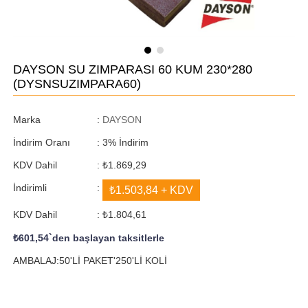
DAYSON SU ZIMPARASI 60 KUM 230*280
(DYSNSUZIMPARA60)
Marka
:
DAYSON
İndirim Oranı
:
3
%
İndirim
KDV Dahil
:
₺1.869,29
İndirimli
:
₺1.503,84
+ KDV
KDV Dahil
:
₺1.804,61
₺601,54
`den başlayan taksitlerle
AMBALAJ:50'Lİ PAKET'250'Lİ KOLİ