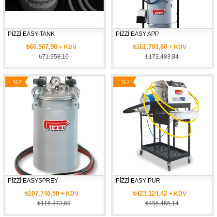
PİZZİ EASY TANK
PİZZİ EASY APP
₺66.567,98
₺161.703,60
+ KDV
+ KDV
₺71.958,10
₺172.483,84
%7
%7
İndirim
İndirim
PİZZİ EASYSPREY
PİZZİ EASY PUR
₺107.748,50
₺423.124,42
+ KDV
+ KDV
₺116.372,69
₺455.465,14