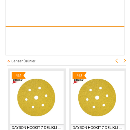
Benzer Ürünler
%5
%3
İndirim
İndirim
ARA
DAYSON HOOKİT 7 DELİKLİ 150*60 ZIMPARA
DAYSON HOOKİT 7 DELİKLİ 150*80-100 ZIMPARA