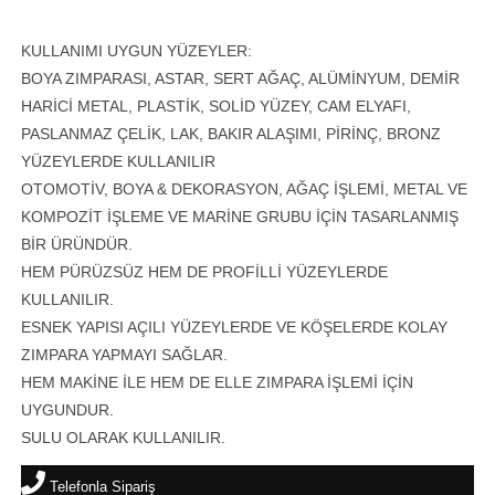
KULLANIMI UYGUN YÜZEYLER:
BOYA ZIMPARASI, ASTAR, SERT AĞAÇ, ALÜMİNYUM, DEMİR
HARİCİ METAL, PLASTİK, SOLİD YÜZEY, CAM ELYAFI,
PASLANMAZ ÇELİK, LAK, BAKIR ALAŞIMI, PİRİNÇ, BRONZ
YÜZEYLERDE KULLANILIR
OTOMOTİV, BOYA & DEKORASYON, AĞAÇ İŞLEMİ, METAL VE
KOMPOZİT İŞLEME VE MARİNE GRUBU İÇİN TASARLANMIŞ
BİR ÜRÜNDÜR.
HEM PÜRÜZSÜZ HEM DE PROFİLLİ YÜZEYLERDE
KULLANILIR.
ESNEK YAPISI AÇILI YÜZEYLERDE VE KÖŞELERDE KOLAY
ZIMPARA YAPMAYI SAĞLAR.
HEM MAKİNE İLE HEM DE ELLE ZIMPARA İŞLEMİ İÇİN
UYGUNDUR.
SULU OLARAK KULLANILIR.
Telefonla Sipariş