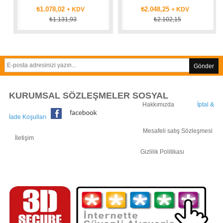
₺1.078,02
₺2.048,25
+ KDV
+ KDV
₺1.131,93
₺2.102,15
Gönder
KURUMSAL SÖZLEŞMELER SOSYAL
Hakkımızda
İptal &
İade Koşulları
Mesafeli satış Sözleşmesi
İletişim
Gizlilik Politikası