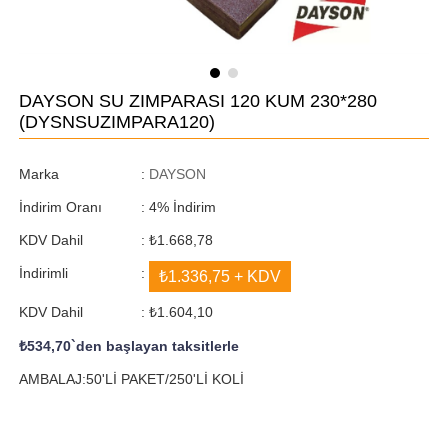
DAYSON SU ZIMPARASI 120 KUM 230*280
(DYSNSUZIMPARA120)
Marka
:
DAYSON
İndirim Oranı
:
4
%
İndirim
KDV Dahil
:
₺1.668,78
İndirimli
:
₺1.336,75
+ KDV
KDV Dahil
:
₺1.604,10
₺534,70
`den başlayan taksitlerle
AMBALAJ:50'Lİ PAKET/250'Lİ KOLİ