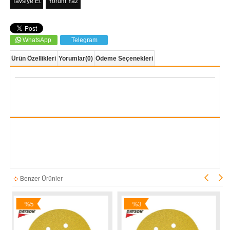
Tavsiye Et
Yorum Yaz
WhatsApp
Telegram
Ürün Özellikleri
Yorumlar
(0)
Ödeme Seçenekleri
Benzer Ürünler
%5
%3
%2
İndirim
İndirim
İndir